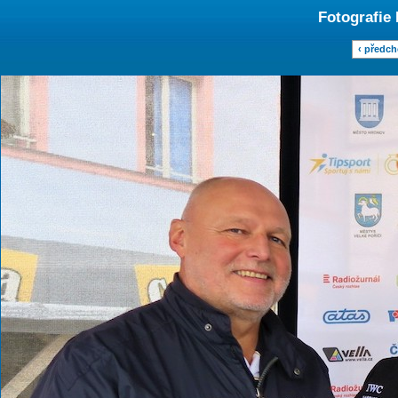
Fotografie
‹ předch