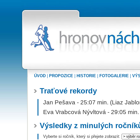
Výsledky | Oficiální str
ÚVOD
|
PROPOZICE
|
HISTORIE
|
FOTOGALERIE
|
VÝ
Traťové rekordy
Jan Pešava - 25:07 min. (Liaz Jablo
Eva Vrabcová Nývltová - 29:05 min.
Výsledky z minulých ročník
Vyberte si ročník, který si přejete zobrazit: